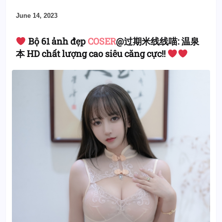
June 14, 2023
Bộ 61 ảnh đẹp
COSER
@过期米线线喵: 温泉
本 HD chất lượng cao siêu căng cực!!