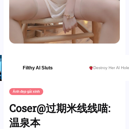
Filthy AI Sluts
Destroy Her AI Hol
Ảnh đẹp gái xinh
Coser@过期米线线喵:
温泉本