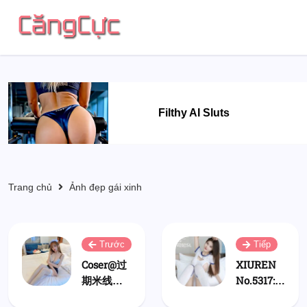
Filthy AI Sluts
Trang chủ
Ảnh đẹp gái xinh
Trước
Tiếp
Coser@过
XIUREN
期米线线
No.5317:
喵: 丝袜×6
Si Fei (司