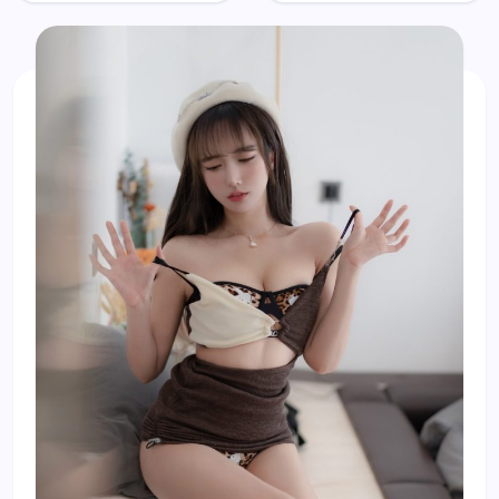
强制瑟瑟
凡尔赛公
主