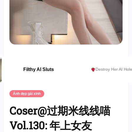
Filthy AI Sluts
Destroy Her AI Hol
Ảnh đẹp gái xinh
Coser@过期米线线喵
Vol.130: 年上女友