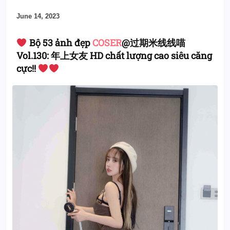
June 14, 2023
Bộ 53 ảnh đẹp
COSER
@过期米线线喵
Vol.130: 年上女友 HD chất lượng cao siêu căng
cực!!