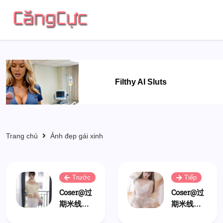
Filthy AI Sluts
Trang chủ
Ảnh đẹp gái xinh
Trước
Tiếp
Coser@过
Coser@过
期米线线
期米线线
喵 Vol.131:
喵 Vol.129: