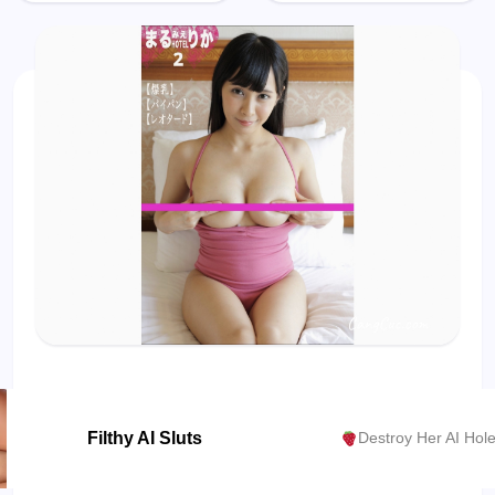
スイカッ
Sweet
プの湯 週
Lover -
刊ポスト
The
デジタル
Temptation
写真集
Of Black
And White
Filthy AI Sluts
Destroy Her AI Hol