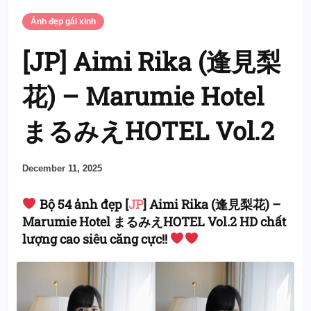
Ảnh đẹp gái xinh
[JP] Aimi Rika (逢見梨
花) – Marumie Hotel
まるみえHOTEL Vol.2
December 11, 2025
Bộ 54 ảnh đẹp [
JP
] Aimi Rika (逢見梨花) –
Marumie Hotel まるみえHOTEL Vol.2 HD chất
lượng cao siêu căng cực!!