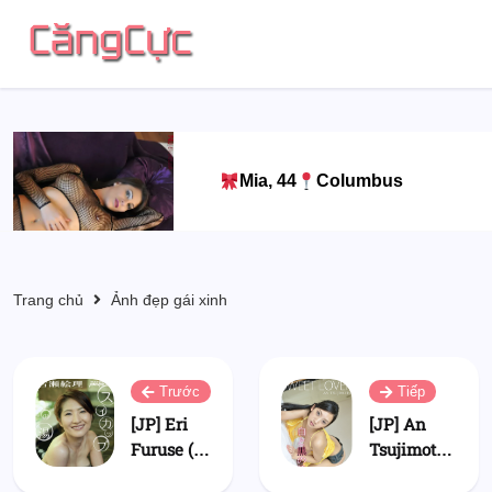
Mia, 44
Columbus
Trang chủ
Ảnh đẹp gái xinh
Trước
Tiếp
[JP] Eri
[JP] An
Furuse (古
Tsujimoto
瀬絵理) -
(辻本杏) -