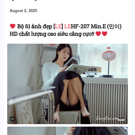
August 2, 2025
Bộ 61 ảnh đẹp [
LE
]
LE
HF-207 Min.E (민이)
HD chất lượng cao siêu căng cực!!