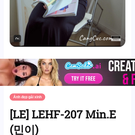
Ảnh đẹp gái xinh
[LE] LEHF-207 Min.E
(민이)