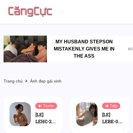
MY HUSBAND STEPSON
MISTAKENLY GIVES ME IN
MI
THE ASS
Trang chủ
Ảnh đẹp gái xinh
Trước
Tiếp
[LE]
[LE]
LEHC-249
LEBE-080
Mymin
Sonson