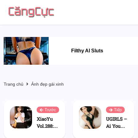
Filthy AI Sluts
Trang chủ
Ảnh đẹp gái xinh
Trước
Tiếp
XiaoYu
UGIRLS –
Vol.288:
Ai You
Xia Xiao
Wu App