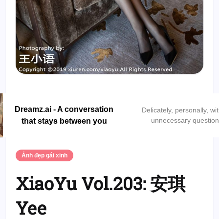
Dreamz.ai - A conversation
Delicately, personally, wi
unnecessary questio
that stays between you
Ảnh đẹp gái xinh
XiaoYu Vol.203: 安琪
Yee