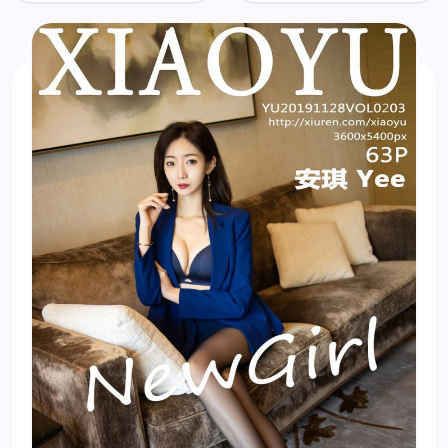
Ya (夏小
No.1375:
雅)
Người
mẫu Mu
En (沐恩)