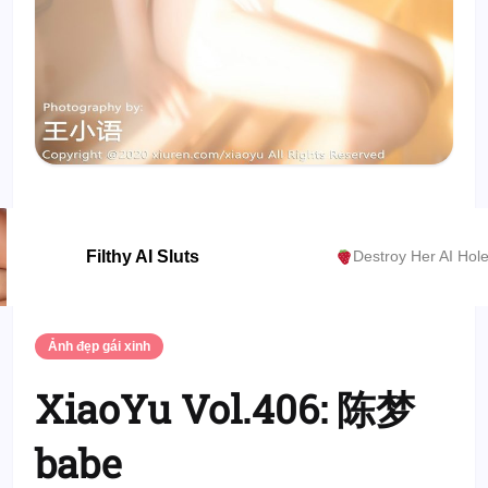
Filthy AI Sluts
Destroy Her AI Hol
Ảnh đẹp gái xinh
XiaoYu Vol.406: 陈梦
babe