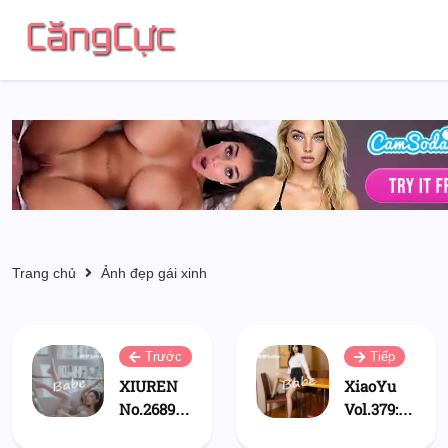
Trang chủ
Ảnh đẹp gái xinh
Trước
Tiếp
XIUREN
XiaoYu
No.2689:
Vol.379:
陈梦babe
陈梦babe