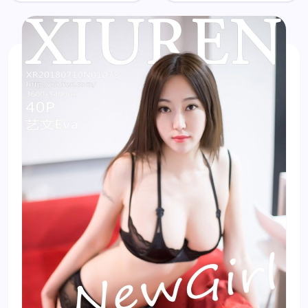
mẫu Yang
No.1204:
Chen
Người
Chen (杨
mẫu Xue
晨晨sugar)
Li (雪莉)