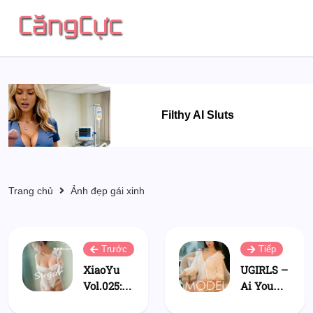
Filthy AI Sluts
Trang chủ
Ảnh đẹp gái xinh
Trước
Tiếp
XiaoYu
UGIRLS –
Vol.025:
Ai You
Người
Wu App