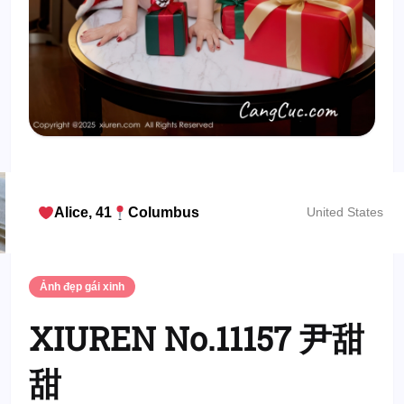
Alice, 41
Columbus
United States
Ảnh đẹp gái xinh
XIUREN No.11157 尹甜
甜