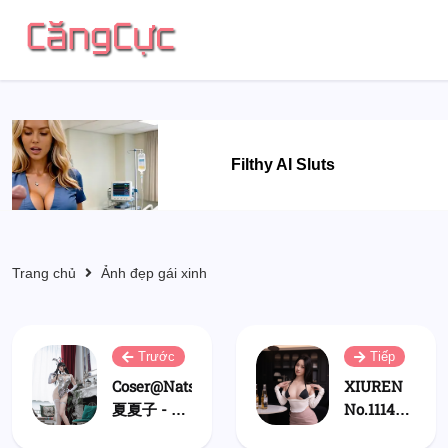
Filthy AI Sluts
Trang chủ
Ảnh đẹp gái xinh
Trước
Tiếp
Coser@Natsuko
XIUREN
夏夏子 - 蔚
No.11147
蓝档案 调月
杏子Yada