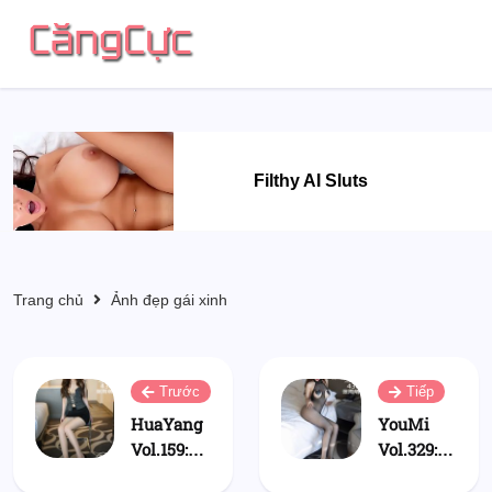
Filthy AI Sluts
Trang chủ
Ảnh đẹp gái xinh
Trước
Tiếp
HuaYang
YouMi
Vol.159:
Vol.329:
Zhang Yu
Zhang Yu