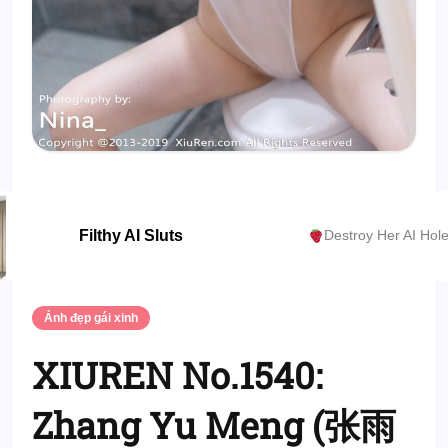
Filthy AI Sluts
Destroy Her AI Hol
Ảnh đẹp gái xinh
XIUREN No.1540:
Zhang Yu Meng (张雨