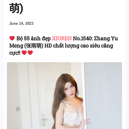
萌)
June 14, 2023
Bộ 55 ảnh đẹp
XIUREN
No.1540: Zhang Yu
Meng (张雨萌) HD chất lượng cao siêu căng
cực!!