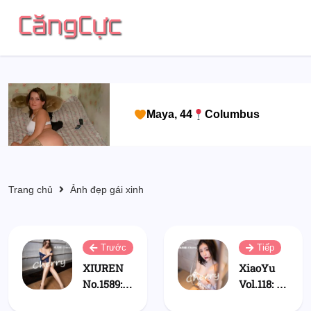
Maya, 44
Columbus
Trang chủ
Ảnh đẹp gái xinh
Trước
Tiếp
XIUREN
XiaoYu
No.1589:
Vol.118: 绯
绯月樱-
月樱-