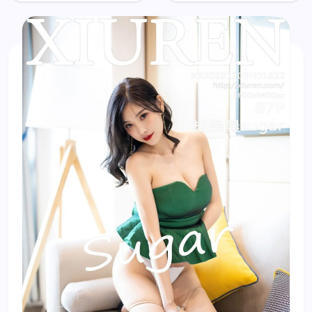
Người
Chen
mẫu 唐婉
Chen (杨
儿Lucky
晨晨
sugar)