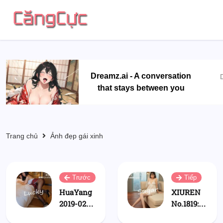
Dreamz.ai - A conversation
D
that stays between you
Trang chủ
Ảnh đẹp gái xinh
Trước
Tiếp
HuaYang
XIUREN
2019-02-
No.1819:
26 Vol.117:
Yang