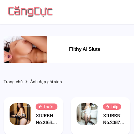
Filthy AI Sluts
Trang chủ
Ảnh đẹp gái xinh
Trước
Tiếp
XIUREN
XIUREN
No.2165:
No.2057:
林文文
林文文