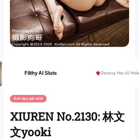
Filthy AI Sluts
Destroy Her AI Hol
Ảnh đẹp gái xinh
XIUREN No.2130: 林文
文yooki