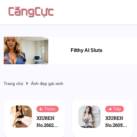
Filthy AI Sluts
Trang chủ
Ảnh đẹp gái xinh
Trước
Tiếp
XIUREN
XIUREN
No.2662:
No.2605:
周慕汐
允薾