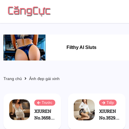
Filthy AI Sluts
Trang chủ
Ảnh đẹp gái xinh
Trước
Tiếp
XIUREN
XIUREN
No.3658:
No.3529:
刘艾琳
刘艾琳