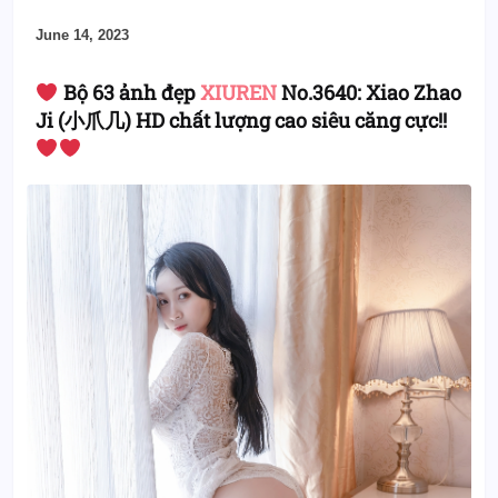
June 14, 2023
Bộ 63 ảnh đẹp
XIUREN
No.3640: Xiao Zhao
Ji (小爪几) HD chất lượng cao siêu căng cực!!