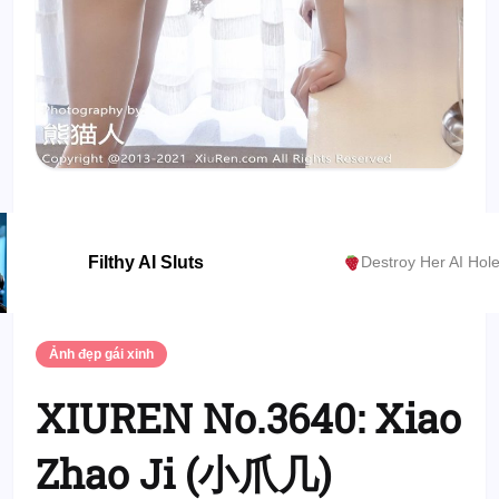
Filthy AI Sluts
Destroy Her AI Hol
Ảnh đẹp gái xinh
XIUREN No.3640: Xiao
Zhao Ji (小爪几)