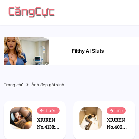
Filthy AI Sluts
Trang chủ
Ảnh đẹp gái xinh
Trước
Tiếp
XIUREN
XIUREN
No.4138:
No.4023:
周慕汐
周慕汐