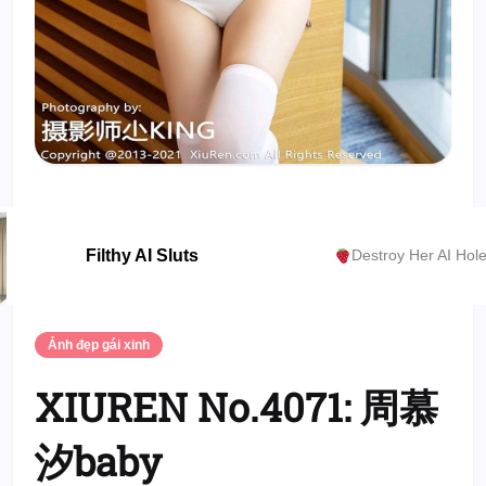
Filthy AI Sluts
Destroy Her AI Hol
Ảnh đẹp gái xinh
XIUREN No.4071: 周慕
汐baby