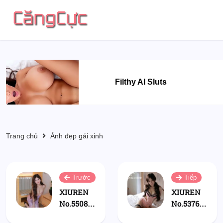
Filthy AI Sluts
Trang chủ
Ảnh đẹp gái xinh
Trước
Tiếp
XIUREN
XIUREN
No.5508:
No.5376:
古月小同
古月小同