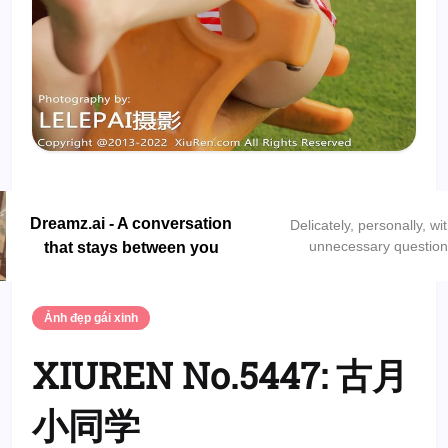
Dreamz.ai - A conversation
Delicately, personally, wi
unnecessary questio
that stays between you
Ảnh đẹp gái xinh
XIUREN No.5447: 古月
小同学