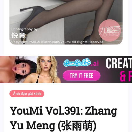
Ảnh đẹp gái xinh
YouMi Vol.391: Zhang
Yu Meng (张雨萌)