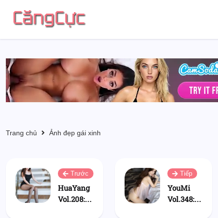
Trang chủ
Ảnh đẹp gái xinh
Trước
Tiếp
HuaYang
YouMi
Vol.208:
Vol.348:
Zhang Yu
Zhang Yu